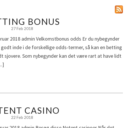
TTING BONUS
27 Feb 2018
bruar 2018 admin Velkomstbonus odds Er du nybegynder
de godt inde i de forskellige odds-termer, så kan en betting
idt sjovere. Som nybegynder kan det være rart at have lidt
..]
TENT CASINO
22 Feb 2018
bruar 2018 admin Besøg disse Netent casinoer Når det