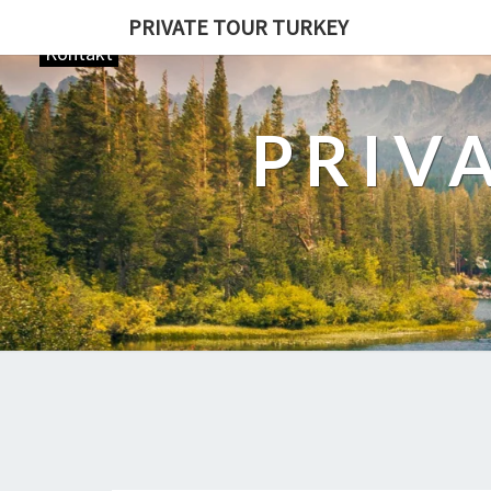
PRIVATE TOUR TURKEY
Kontakt
PRIV