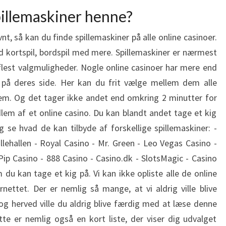
pillemaskiner henne?
t, så kan du finde spillemaskiner på alle online casinoer.
 kortspil, bordspil med mere. Spillemaskiner er nærmest
 flest valgmuligheder. Nogle online casinoer har mere end
e på deres side. Her kan du frit vælge mellem dem alle
m. Og det tager ikke andet end omkring 2 minutter for
edlem af et online casino. Du kan blandt andet tage et kig
g se hvad de kan tilbyde af forskellige spillemaskiner: -
lehallen - Royal Casino - Mr. Green - Leo Vegas Casino -
Pip Casino - 888 Casino - Casino.dk - SlotsMagic - Casino
du kan tage et kig på. Vi kan ikke opliste alle de online
nettet. Der er nemlig så mange, at vi aldrig ville blive
og herved ville du aldrig blive færdig med at læse denne
ette er nemlig også en kort liste, der viser dig udvalget