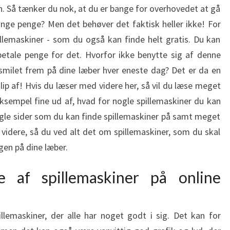
N
n. Så tænker du nok, at du er bange for overhovedet at gå
E
mange penge? Men det behøver det faktisk heller ikke! For
R
llemaskiner - som du også kan finde helt gratis. Du kan
betale penge for det. Hvorfor ikke benytte sig af denne
 smilet frem på dine læber hver eneste dag? Det er da en
ip af! Hvis du læser med videre her, så vil du læse meget
eksempel fine ud af, hvad for nogle spillemaskiner du kan
nogle sider som du kan finde spillemaskiner på samt meget
idere, så du ved alt det om spillemaskiner, som du skal
gen på dine læber.
 af spillemaskiner på online
llemaskiner, der alle har noget godt i sig. Det kan for