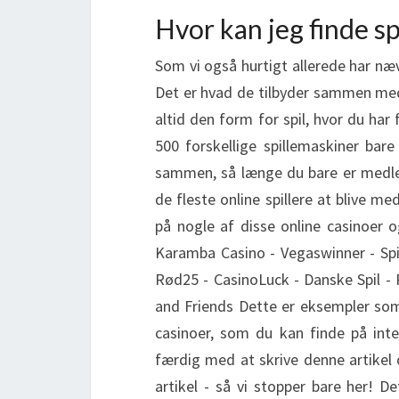
Hvor kan jeg finde s
Som vi også hurtigt allerede har nævn
Det er hvad de tilbyder sammen med
altid den form for spil, hvor du har
500 forskellige spillemaskiner bar
sammen, så længe du bare er medle
de fleste online spillere at blive m
på nogle af disse online casinoer o
Karamba Casino - Vegaswinner - Spil
Rød25 - CasinoLuck - Danske Spil - 
and Friends Dette er eksempler som 
casinoer, som du kan finde på inter
færdig med at skrive denne artikel 
artikel - så vi stopper bare her! D